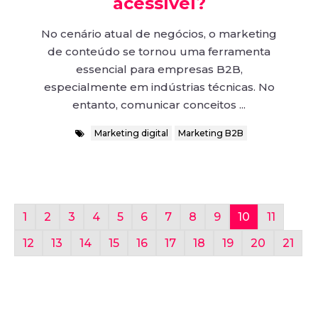
acessível?
No cenário atual de negócios, o marketing
de conteúdo se tornou uma ferramenta
essencial para empresas B2B,
especialmente em indústrias técnicas. No
entanto, comunicar conceitos ...
Marketing digital
Marketing B2B
1
2
3
4
5
6
7
8
9
10
11
12
13
14
15
16
17
18
19
20
21