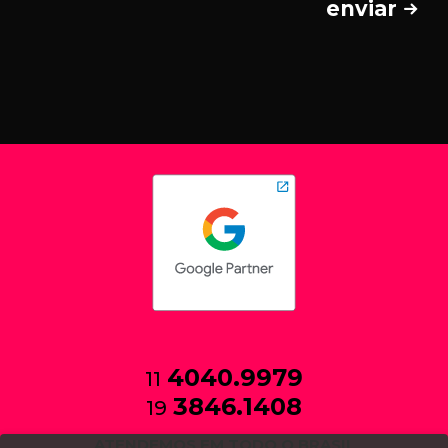
enviar
4040.9979
11
3846.1408
19
ATENDEMOS EM TODO O BRASIL