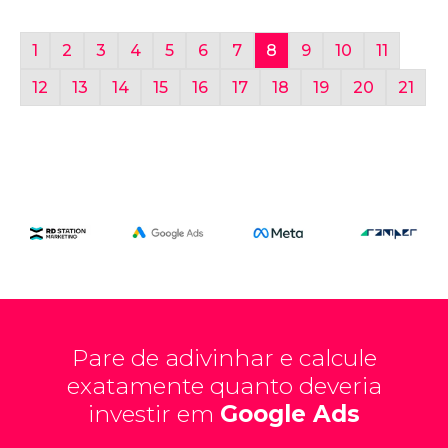
1
2
3
4
5
6
7
8
9
10
11
12
13
14
15
16
17
18
19
20
21
Pare de adivinhar e calcule
exatamente quanto deveria
investir em
Google Ads