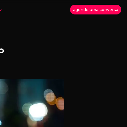
agende uma conversa
o