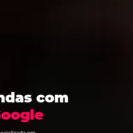
endas com
Google
ecializada em