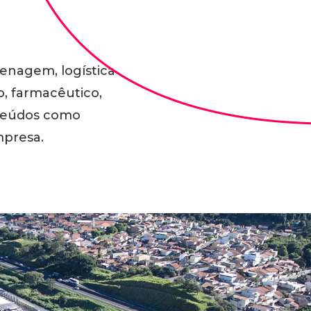
zenagem, logística
o, farmacêutico,
nteúdos como
mpresa.