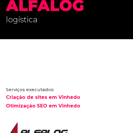
ALFALOG
logística
Serviços executados:
Criação de sites em Vinhedo
Otimização SEO em Vinhedo