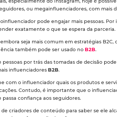
ais, especialmente do Instagram, hoje é possíve
seguidores, ou megainfluenciadores, com mais d
fluenciador pode engajar mais pessoas. Por iss
nder exatamente o que se espera da parceria.
, embora seja mais comum em estratégias B2C,
fluência também pode ser usado no
B2B
.
e pessoas por trás das tomadas de decisão pod
ais influenciadores
B2B
.
e com o influenciador quais os produtos e serv
ficações. Contudo, é importante que o influencia
e passa confiança aos seguidores.
fis de criadores de conteúdo para saber se ele a