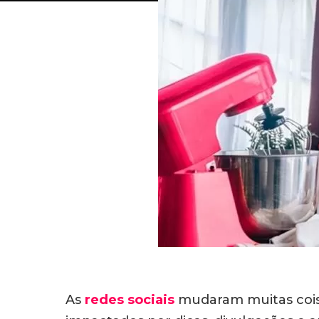
As
redes sociais
mudaram muitas coisa