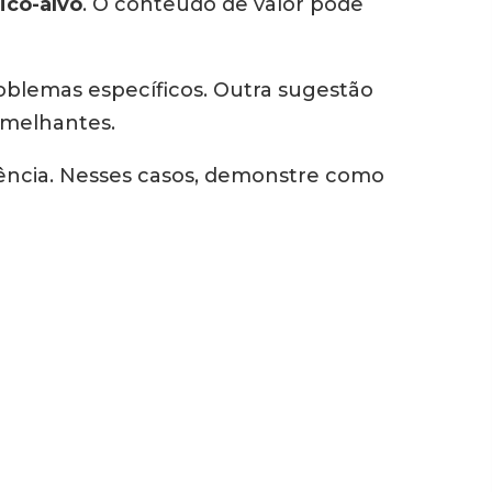
ico-alvo
. O conteúdo de valor pode
roblemas específicos. Outra sugestão
emelhantes.
ência. Nesses casos, demonstre como