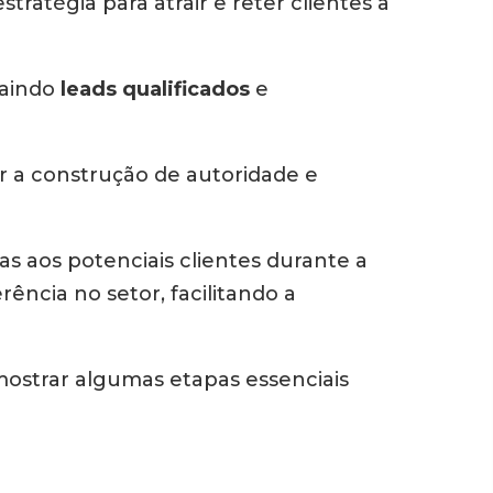
atégia para atrair e reter clientes a
raindo
leads qualificados
e
er a construção de autoridade e
as aos potenciais clientes durante a
ência no setor, facilitando a
mostrar algumas etapas essenciais