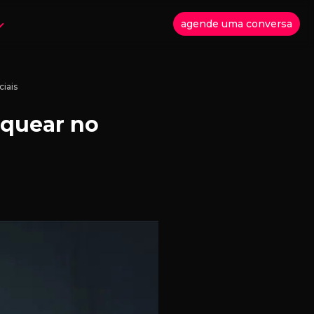
agende uma conversa
iais
nquear no