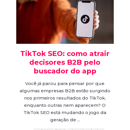
TikTok SEO: como atrair
decisores B2B pelo
buscador do app
Você já parou para pensar por que
algumas empresas B2B estão surgindo
nos primeiros resultados do TikTok,
enquanto outras nem aparecem? O
TikTok SEO está mudando o jogo da
geração de ...