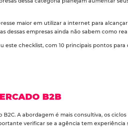
presas dessa categoria planejam aumentar seu
sse maior em utilizar a internet para alcança
tas dessas empresas ainda não sabem como real
 este checklist, com 10 principais pontos para 
MERCADO B2B
o B2C. A abordagem é mais consultiva, os ciclos
mportante verificar se a agência tem experiência