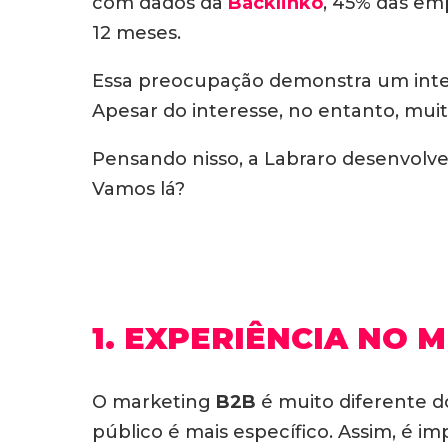
com dados da
Backlinko
, 45% das em
12 meses.
Essa preocupação demonstra um intere
Apesar do interesse, no entanto, mui
Pensando nisso, a Labraro desenvolveu
Vamos lá?
1. EXPERIÊNCIA NO 
O marketing
B2B
é muito diferente d
público é mais específico. Assim, é i