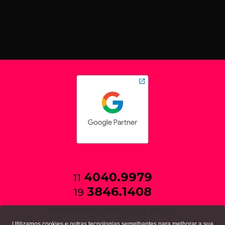
4040.9979
11
3846.1408
19
ATENDEMOS EM TODO O BRASIL
Utilizamos cookies e outras tecnologias semelhantes para melhorar a sua