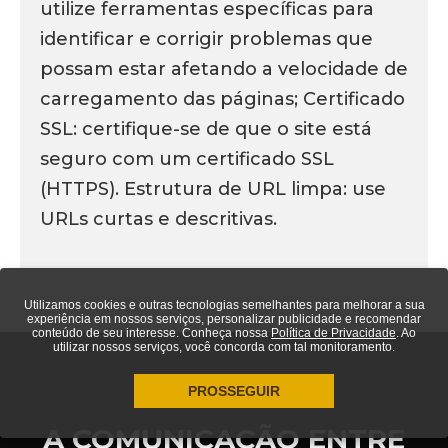
utilize ferramentas específicas para
identificar e corrigir problemas que
possam estar afetando a velocidade de
carregamento das páginas; Certificado
SSL: certifique-se de que o site está
seguro com um certificado SSL
(HTTPS). Estrutura de URL limpa: use
URLs curtas e descritivas.
Utilizamos cookies e outras tecnologias semelhantes para melhorar a sua
experiência em nossos serviços, personalizar publicidade e recomendar
conteúdo de seu interesse. Conheça nossa
Política de Privacidade
. Ao
utilizar nossos serviços, você concorda com tal monitoramento.
PROSSEGUIR
A COMUNICAÇÃO ENTRE