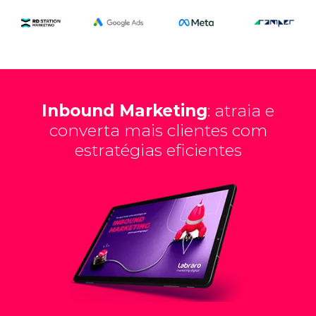
Inbound Marketing
: atraia e
converta mais clientes com
estratégias eficientes