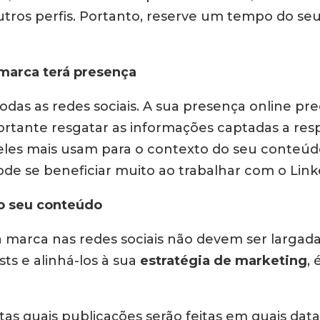
utros perfis. Portanto, reserve um tempo do se
 marca terá presença
das as redes sociais. A sua presença online prec
ortante resgatar as informações captadas a resp
eles mais usam para o contexto do seu conteúd
ode se beneficiar muito ao trabalhar com o Link
 o seu conteúdo
ua marca nas redes sociais não devem ser largada
s e alinhá-los à sua
estratégia de marketing
,
as quais publicações serão feitas em quais dat