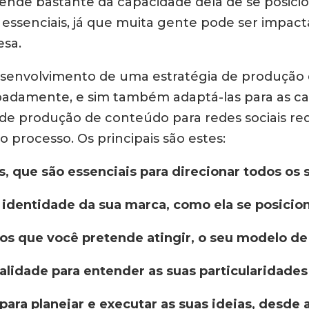
ende bastante da capacidade dela de se posic
g essenciais, já que muita gente pode ser impact
esa.
 desenvolvimento de uma estratégia de produção
padamente, e sim também adaptá-las para as car
de produção de conteúdo para redes sociais req
 processo. Os principais são estes:
es, que são essenciais para direcionar todos os
identidade da sua marca, como ela se posicio
os que você pretende atingir, o seu modelo de 
ualidade para entender as suas particularidade
para planejar e executar as suas ideias, desde 