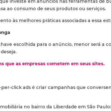
que investe em anúncios nas ferramentas de bus
nsa ao consumo de seus produtos ou serviços.
tento às melhores práticas associadas a essa est
longa
-chave escolhida para o anúncio, menor será a c
 deseja.
ns que as empresas cometem em seus sites.
-per-click ads é criar campanhas que converse
biliária no bairro da Liberdade em São Paulo: s