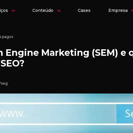
iços
Conteúdo
Cases
Empresa
s pagos
h Engine Marketing (SEM) e q
 SEO?
7seg