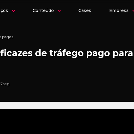
iços
Conteúdo
Cases
Empresa
s pagos
eficazes de tráfego pago par
 7seg