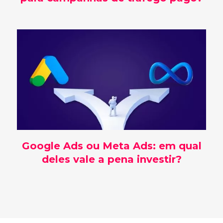
Google Ads ou Meta Ads: em qual
deles vale a pena investir?