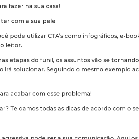
ara fazer na sua casa!
a ter com a sua pele
você pode utilizar CTA’s como infográficos, e-book
 leitor.
s etapas do funil, os assuntos vão se tornando 
to irá solucionar. Seguindo o mesmo exemplo a
 para acabar com esse problema!
sar? Te damos todas as dicas de acordo com o se
s agressiva pode ser a sua comunicação. Aqui os