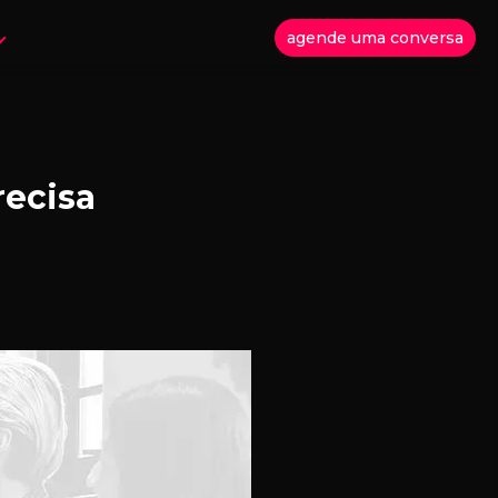
agende uma conversa
recisa