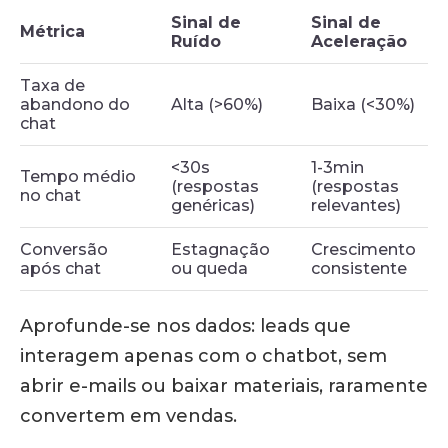
Sinal de
Sinal de
Métrica
Ruído
Aceleração
Taxa de
abandono do
Alta (>60%)
Baixa (<30%)
chat
<30s
1-3min
Tempo médio
(respostas
(respostas
no chat
genéricas)
relevantes)
Conversão
Estagnação
Crescimento
após chat
ou queda
consistente
Aprofunde-se nos dados: leads que
interagem apenas com o chatbot, sem
abrir e-mails ou baixar materiais, raramente
convertem em vendas.