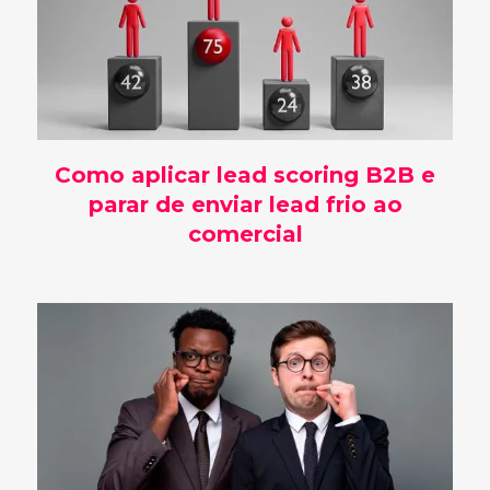
Como aplicar lead scoring B2B e
parar de enviar lead frio ao
comercial