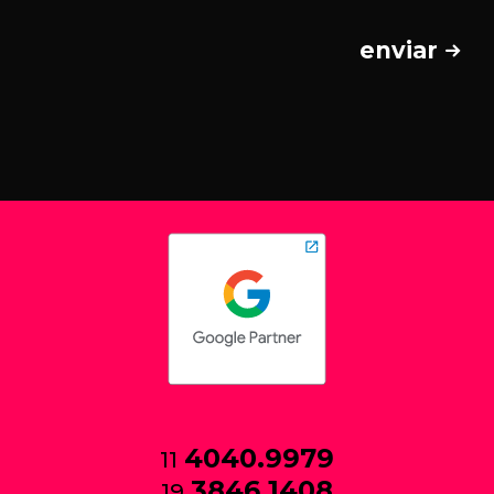
enviar
4040.9979
11
3846.1408
19