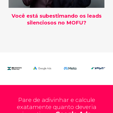
Você está subestimando os leads
silenciosos no MOFU?
Pare de adivinhar e calcule
exatamente quanto deveria