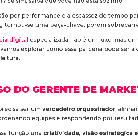
? Se sim, saiba que você não está sozinho.
ssão por performance e a escassez de tempo pa
ng tornou-se uma peça-chave, porém sobrecarr
ia digital
especializada não é um luxo, mas um
 vamos explorar como essa parceria pode ser a 
leitura.
OSO DO GERENTE DE MARKE
 precisa ser um
verdadeiro orquestrador
, alinh
rdenando equipes e respondendo por resultad
ssa função una
criatividade, visão estratégica 