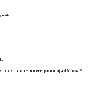
ções:
a.
 os que sabem
quem pode ajudá-los.
E