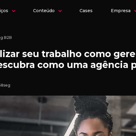
iços
Conteúdo
Cases
Empresa
ng B2B
lizar seu trabalho como gere
escubra como uma agência p
 58seg