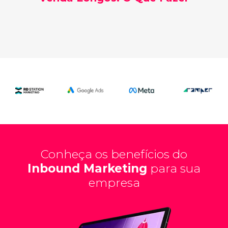
Conheça os benefícios do
Inbound Marketing
para sua
empresa