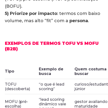
(BOFU).
5) Priorize por impacto
: termos com baixo
volume, mas alto “fit” com a
persona
.
EXEMPLOS DE TERMOS TOFU VS MOFU
(B2B)
Exemplo de
Quem costuma
Tipo
busca
buscar
TOFU
“o que é lead
curioso/estudan
(descoberta)
scoring”
júnior
“lead scoring
MOFU (pré-
gestor avaliando
dinâmico vale
escolha)
maturidade