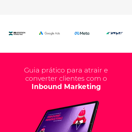
Guia prático para atrair e
converter clientes com o
Inbound Marketing