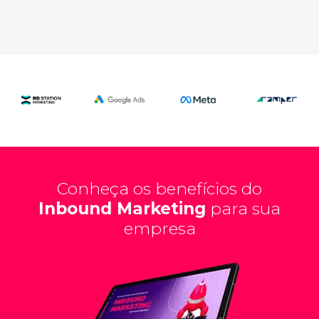
Conheça os benefícios do
Inbound Marketing
para sua
empresa