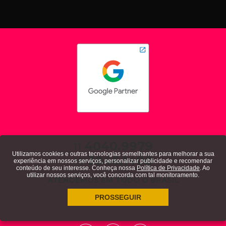
4040.9979
11
Utilizamos cookies e outras tecnologias semelhantes para melhorar a sua
3846.1408
19
experiência em nossos serviços, personalizar publicidade e recomendar
conteúdo de seu interesse. Conheça nossa
Política de Privacidade
. Ao
utilizar nossos serviços, você concorda com tal monitoramento.
ATENDEMOS EM TODO O BRASIL
política de privacidade
PROSSEGUIR