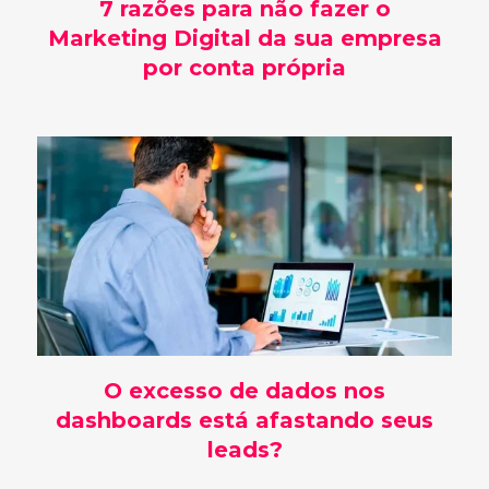
7 razões para não fazer o
Marketing Digital da sua empresa
por conta própria
O excesso de dados nos
dashboards está afastando seus
leads?