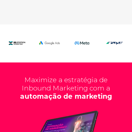
Maximize a estratégia de
Inbound Marketing com a
automação de marketing