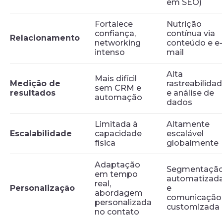
em SEO)
Fortalece
Nutrição
confiança,
contínua via
Relacionamento
networking
conteúdo e e
intenso
mail
Alta
Mais difícil
Medição de
rastreabilida
sem CRM e
resultados
e análise de
automação
dados
Limitada à
Altamente
Escalabilidade
capacidade
escalável
física
globalmente
Adaptação
Segmentaçã
em tempo
automatizad
real,
Personalização
e
abordagem
comunicação
personalizada
customizada
no contato