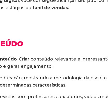
g digital
, você consegue alcançar seu público
os estágios do
funil de vendas
.
TEÚDO
onteúdo
. Criar conteúdo relevante e interessant
o e gerar engajamento.
re educação, mostrando a metodologia da escol
determinadas características.
vistas com professores e ex-alunos, vídeos mos