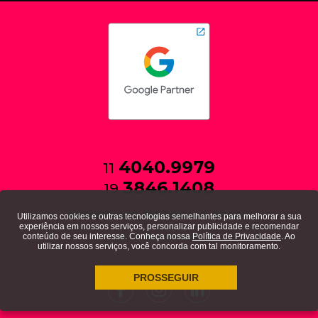
4040.9979
11
3846.1408
19
ATENDEMOS EM TODO O BRASIL
Utilizamos cookies e outras tecnologias semelhantes para melhorar a sua
experiência em nossos serviços, personalizar publicidade e recomendar
política de privacidade
conteúdo de seu interesse. Conheça nossa
Política de Privacidade
. Ao
utilizar nossos serviços, você concorda com tal monitoramento.
PROSSEGUIR