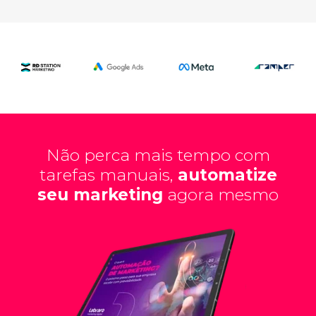
Não perca mais tempo com
tarefas manuais,
automatize
seu marketing
agora mesmo