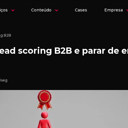
iços
Conteúdo
Cases
Empresa
ng B2B
ead scoring B2B e parar de en
3seg