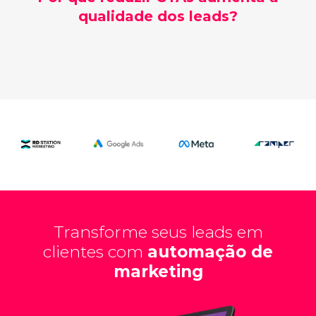
qualidade dos leads?
Transforme seus leads em
clientes com
automação de
marketing