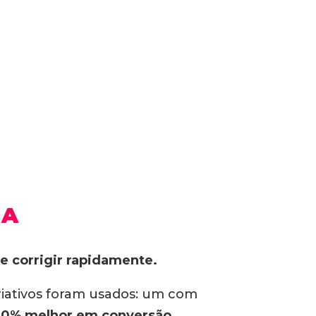
UA
 e corrigir rapidamente.
riativos foram usados: um com
0% melhor em conversão.