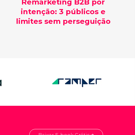
Remarketing B2B por
intenção: 3 públicos e
limites sem perseguição