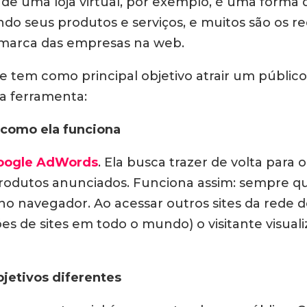
 de uma loja virtual, por exemplo, é uma forma d
o seus produtos e serviços, e muitos são os rec
a marca das empresas na web.
e tem como principal objetivo atrair um públic
sta ferramenta:
 como ela funciona
oogle AdWords
. Ela busca trazer de volta para 
rodutos anunciados. Funciona assim: sempre qu
no navegador. Ao acessar outros sites da rede de
ões de sites em todo o mundo) o visitante visual
bjetivos diferentes