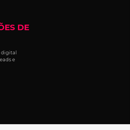
ÕES DE
digital
eads e