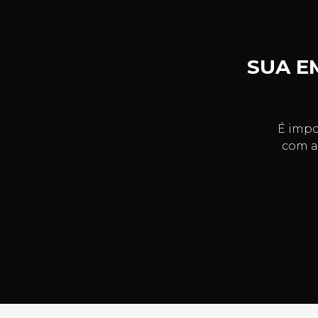
SUA E
É impo
com a