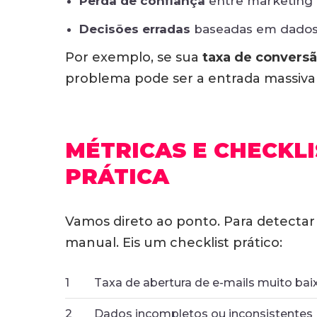
Perda de confiança
entre marketing e
Decisões erradas
baseadas em dados
Por exemplo, se sua
taxa de convers
problema pode ser a entrada massiva d
MÉTRICAS E CHECKL
PRÁTICA
Vamos direto ao ponto. Para detectar
manual. Eis um checklist prático:
1
Taxa de abertura de e-mails muito ba
2
Dados incompletos ou inconsistentes 