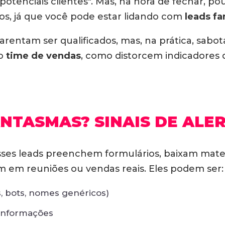
"potenciais clientes". Mas, na hora de fechar, 
dos, já que você pode estar lidando com
leads f
rentam ser qualificados, mas, na prática, sabo
do
time de vendas
, como distorcem indicadores
NTASMAS? SINAIS DE ALE
sses leads preenchem formulários, baixam mater
 em reuniões ou vendas reais. Eles podem ser:
s, bots, nomes genéricos)
 informações