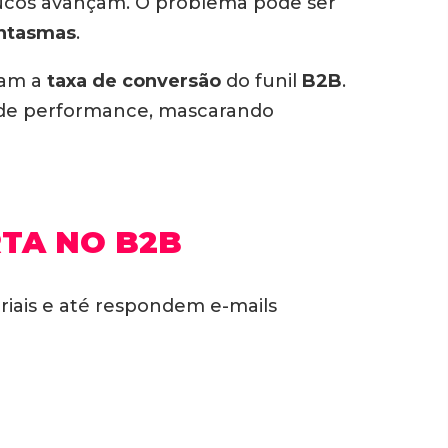
poucos avançam. O problema pode ser
antasmas
.
tam a
taxa de conversão
do funil
B2B
.
 de performance, mascarando
RTA NO B2B
iais e até respondem e-mails