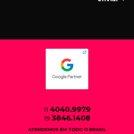
4040.9979
11
3846.1408
19
ATENDEMOS EM TODO O BRASIL