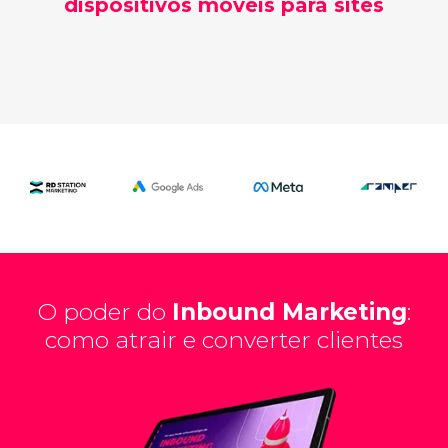
dispositivos móveis para sites
O poder do
Inbound Marketing
:
como atrair e converter clientes