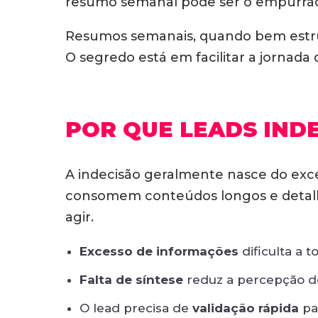
resumo semanal pode ser o empurrão
Resumos semanais, quando bem estru
O segredo está em facilitar a jornada
POR QUE LEADS IND
A indecisão geralmente nasce do exces
consomem conteúdos longos e detalha
agir.
Excesso de informações
dificulta a 
Falta de síntese
reduz a percepção de
O lead precisa de
validação rápida
par