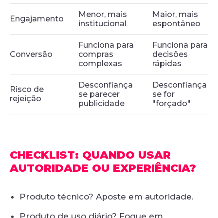
Menor, mais
Maior, mais
Engajamento
institucional
espontâneo
Funciona para
Funciona para
Conversão
compras
decisões
complexas
rápidas
Desconfiança
Desconfiança
Risco de
se parecer
se for
rejeição
publicidade
"forçado"
CHECKLIST: QUANDO USAR
AUTORIDADE OU EXPERIÊNCIA?
Produto técnico? Aposte em autoridade.
Produto de uso diário? Foque em