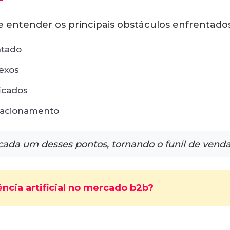
 entender os principais obstáculos enfrentados 
ntado
exos
ficados
lacionamento
ada um desses pontos, tornando o funil de vendas 
ência artificial no mercado b2b?