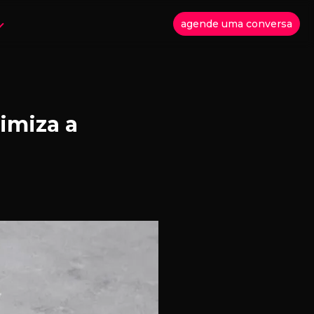
agende uma conversa
timiza a