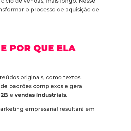
 ciclo de vendas, mais longo.
Nesse
sformar o processo de aquisição de
 E POR QUE ELA
teúdos originais, como textos,
rende padrões complexos e gera
B2B
e
vendas industriais
.
arketing empresarial resultará em