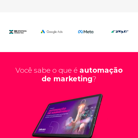
Você sabe o que é
automação
de marketing
?