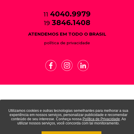
4040.9979
11
3846.1408
19
ATENDEMOS EM TODO O BRASIL
política de privacidade
Utilizamos cookies e outras tecnologias semelhantes para melhorar a sua
experiência em nossos serviços, personalizar publicidade e recomendar
conteúdo de seu interesse. Conheça nossa
Política de Privacidade
. Ao
utilizar nossos serviços, você concorda com tal monitoramento.