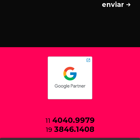
enviar
4040.9979
11
3846.1408
19