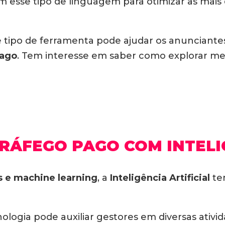
am esse tipo de linguagem para otimizar as mais
 tipo de ferramenta pode ajudar os anunciante
pago
. Tem interesse em saber como explorar mel
RÁFEGO PAGO COM INTELIG
 e machine learning
, a
Inteligência Artificial
te
nologia pode auxiliar gestores em diversas ativ